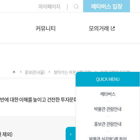
메타버스 입장
마이페이지
커뮤니티
모의거래
홍보관(서울)
찾아가는 자본시장 교육
프로그램안내/신청
QUICK MENU
메타버스
반에 대한 이해를 높이고 건전한 투자문화를 조성할 수 있습니다.
박물관 관람안내
홍보관 관람안내
권 제외)
박물관 실감형 VR 투어