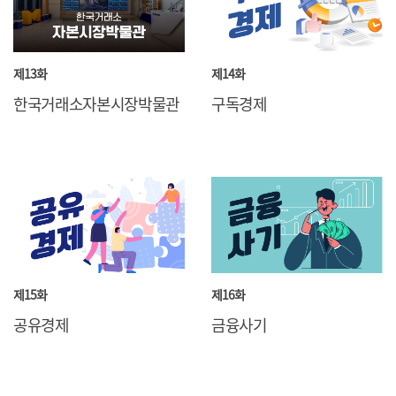
제13화
제14화
한국거래소자본시장박물관
구독경제
제15화
제16화
공유경제
금융사기