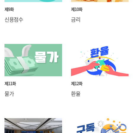
제9화
제10화
신용점수
금리
제11화
제12화
물가
환율