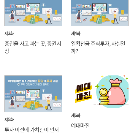
제3화
제4화
증권을 사고 파는 곳, 증권시
일확천금 주식투자, 사실일
장
까?
제6화
제5화
예대마진
투자 이전에 가치관이 먼저