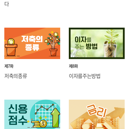
다
제7화
제8화
저축의종류
이자를주는방법