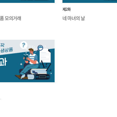
제2화
네 마녀의 날
상품 모의거래
또