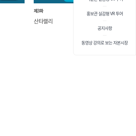
제3화
홍보관 실감형 VR 투어
산타랠리
공지사항
동영상 강의로 보는 자본시장