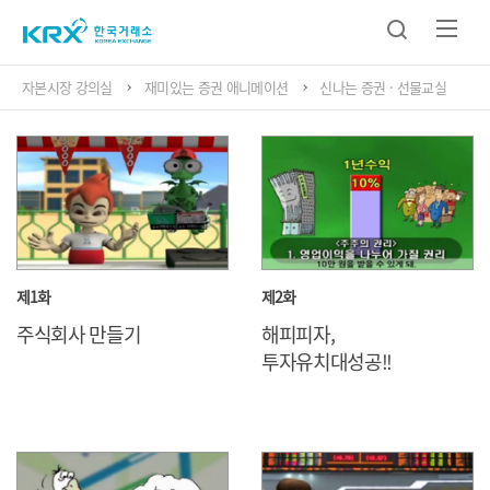
자본시장 강의실
재미있는 증권 애니메이션
신나는 증권 · 선물교실
제1화
제2화
주식회사 만들기
해피피자,
투자유치대성공!!