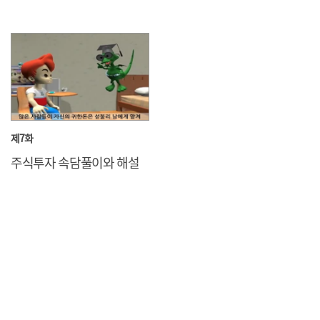
제7화
주식투자 속담풀이와 해설