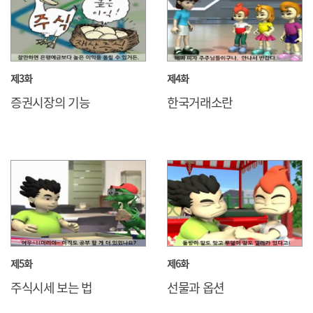
제3화
제4화
증권시장의 기능
한국거래소란
제5화
제6화
주식시세 보는 법
선물과 옵션